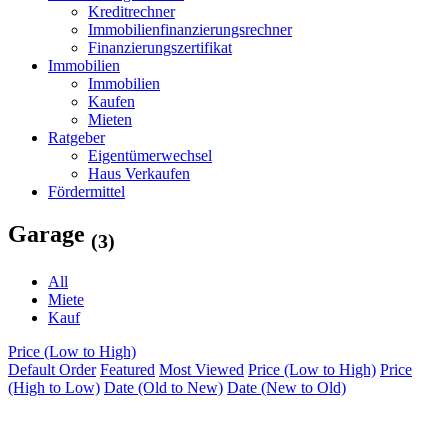
Kreditrechner
Immobilienfinanzierungsrechner
Finanzierungszertifikat
Immobilien
Immobilien
Kaufen
Mieten
Ratgeber
Eigentümerwechsel
Haus Verkaufen
Fördermittel
Garage
(3)
All
Miete
Kauf
Price (Low to High)
Default Order
Featured
Most Viewed
Price (Low to High)
Price
(High to Low)
Date (Old to New)
Date (New to Old)