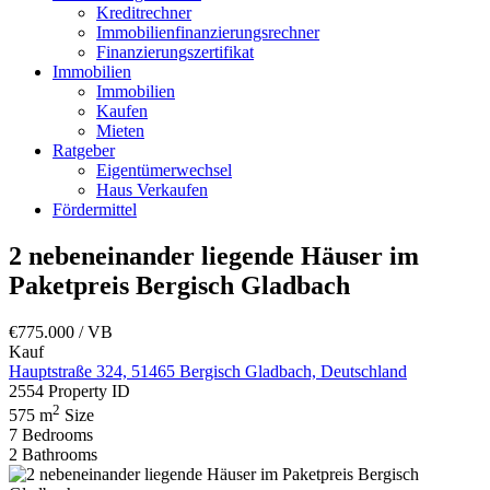
Kreditrechner
Immobilienfinanzierungsrechner
Finanzierungszertifikat
Immobilien
Immobilien
Kaufen
Mieten
Ratgeber
Eigentümerwechsel
Haus Verkaufen
Fördermittel
2 nebeneinander liegende Häuser im
Paketpreis Bergisch Gladbach
€775.000
/ VB
Kauf
Hauptstraße 324, 51465 Bergisch Gladbach, Deutschland
2554
Property ID
2
575 m
Size
7
Bedrooms
2
Bathrooms