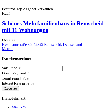
Featured
Top Angebot
Verkaufen
Kauf
Schönes Mehrfamilienhaus in Remscheid
mit 11 Wohnungen
€690.000
Heidmannstraße 36, 42855 Remscheid, Deutschland
More...
Darlehensrechner
Sale Price
Down Payment
Term[Years]
Interest Rate in %
Calculate
Immobilienart
Miete
(2)