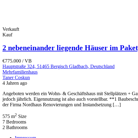
Verkauft
Kauf
2 nebeneinander liegende Häuser im Paket
€775.000
/ VB
Hauptstraße 324, 51465 Bergisch Gladbach, Deutschland
Mehrfamilienhaus
Taner Coskun
4 Jahren ago
Angeboten werden ein Wohn- & Geschäftshaus mit Stellplätzen + Garag
jedoch jährlich. Eigennutzung ist also auch vorstellbar. **1 Baubesc
der Firma Nordhaus Renovierungen und Instandsetzung […]
2
575 m
Size
7
Bedrooms
2
Bathrooms
Impressum