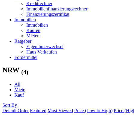
Kreditrechner
Immobilienfinanzierungsrechner
Finanzierungszertifikat
Immobilien
Immobilien
Kaufen
Mieten
Ratgeber
Eigentümerwechsel
Haus Verkaufen
Fördermittel
NRW
(4)
All
Miete
Kauf
Sort By
Default Order
Featured
Most Viewed
Price (Low to High)
Price (Hig