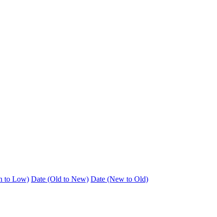
h to Low)
Date (Old to New)
Date (New to Old)