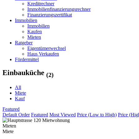
Kreditrechner
Immobilienfinanzierungsrechner
Finanzierungszertifikat
Immobilien
Immobilien
Kaufen
Mieten
Ratgeber
Eigentümerwechsel
Haus Verkaufen
Fördermittel
Einbauküche
(2)
All
Miete
Kauf
Featured
Default Order
Featured
Most Viewed
Price (Low to High)
Price (Hig