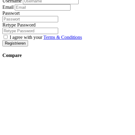
Impressum
Datenschutzerklärung
Anmelden
Registrieren
×
Benutzername oder Email-Adresse
Passwort
Anmeldedaten merken
Passwort vergessen
Anmelden
Benutzername oder Email-Adresse
Get new password
Back to Login
Username
Email
Passwort
Retype Password