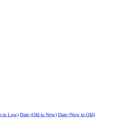
h to Low)
Date (Old to New)
Date (New to Old)