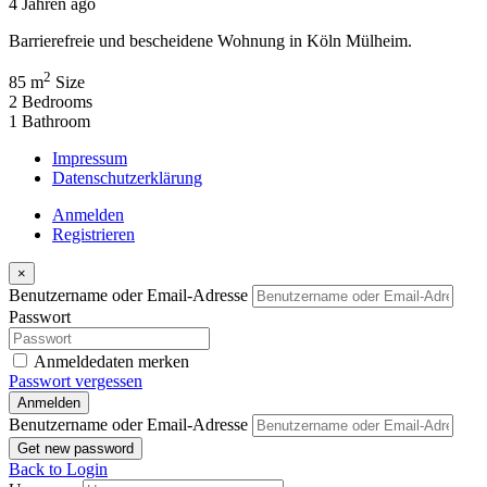
Mieten
Miete
Wiener-Platz 2 Mietwohnung
€1.350
/ Warmmiete
Wiener Platz 2, 51065 Köln, Deutschland
Wohnung
Taner Coskun
4 Jahren ago
Barrierefreie und bescheidene Wohnung in Köln Mülheim.
2
85 m
Size
2
Bedrooms
1
Bathroom