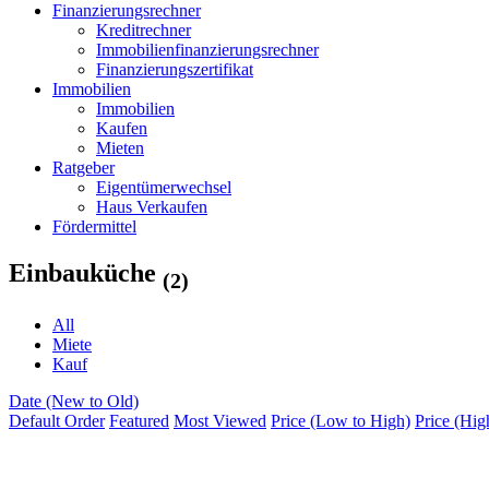
Finanzierungsrechner
Kreditrechner
Immobilienfinanzierungsrechner
Finanzierungszertifikat
Immobilien
Immobilien
Kaufen
Mieten
Ratgeber
Eigentümerwechsel
Haus Verkaufen
Fördermittel
Einbauküche
(2)
All
Miete
Kauf
Date (New to Old)
Default Order
Featured
Most Viewed
Price (Low to High)
Price (Hig