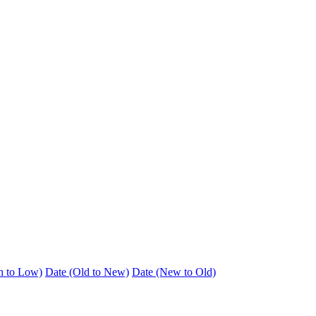
h to Low)
Date (Old to New)
Date (New to Old)