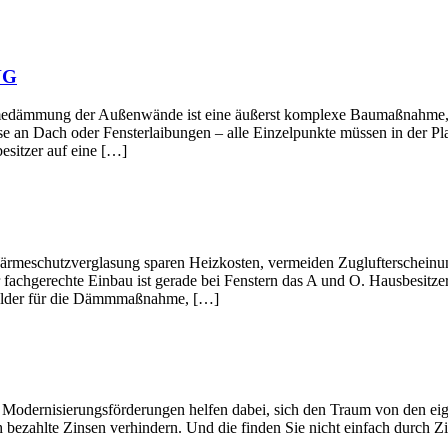
NG
ußenwände ist eine äußerst komplexe Baumaßnahme, deren Ein
e an Dach oder Fensterlaibungen – alle Einzelpunkte müssen in der Pl
esitzer auf eine […]
verglasung sparen Heizkosten, vermeiden Zuglufterscheinungen 
 fachgerechte Einbau ist gerade bei Fenstern das A und O. Hausbesitze
rgelder für die Dämmmaßnahme, […]
gsförderungen helfen dabei, sich den Traum von den eigenen Wän
 bezahlte Zinsen verhindern. Und die finden Sie nicht einfach durch Zi