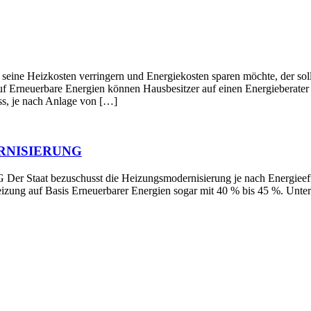
en verringern und Energiekosten sparen möchte, der sollte die
f Erneuerbare Energien können Hausbesitzer auf einen Energieberater z
s, je nach Anlage von […]
RNISIERUNG
schusst die Heizungsmodernisierung je nach Energieeffizienz 
Heizung auf Basis Erneuerbarer Energien sogar mit 40 % bis 45 %. Un