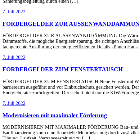
Sanierungsbegleitung durch einen […]
7. Juli 2022
FÖRDERGELDER ZUR AUSSENWANDDÄMMU
FÖRDERGELDER ZUR AUSSENWANDDÄMMUNG Die Wärmedämmung der A
Dämmstoffe, die mögliche Energieeinsparung, die richtigen Anschlüss
fachgerechte Ausführung der energieeffizienten Details können Hausb
7. Juli 2022
FÖRDERGELDER ZUM FENSTERTAUSCH
FÖRDERGELDER ZUM FENSTERTAUSCH Neue Fenster mit Wärmeschutz
barrierearm ausgeführt und vor Einbruchschutz gesichert werden. Der
Energieberater zurückgreifen. Der sichert nicht nur die KfW-Förde
7. Juli 2022
Modernisieren mit maximaler Förderung
MODERNISIEREN MIT MAXIMALER FÖRDERUNG Bau- und Modernisierun
Baufinanzierung kann eine finanzielle Mehrbelastung durch zusätzlich
Tilgung, Laufzeit, Vertragsgestaltung zu […]