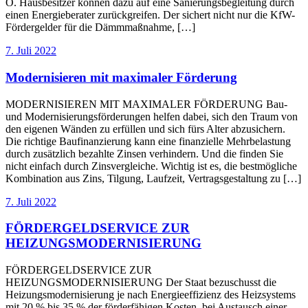
O. Hausbesitzer können dazu auf eine Sanierungsbegleitung durch
einen Energieberater zurückgreifen. Der sichert nicht nur die KfW-
Fördergelder für die Dämmmaßnahme, […]
7. Juli 2022
Modernisieren mit maximaler Förderung
MODERNISIEREN MIT MAXIMALER FÖRDERUNG Bau-
und Modernisierungsförderungen helfen dabei, sich den Traum von
den eigenen Wänden zu erfüllen und sich fürs Alter abzusichern.
Die richtige Baufinanzierung kann eine finanzielle Mehrbelastung
durch zusätzlich bezahlte Zinsen verhindern. Und die finden Sie
nicht einfach durch Zinsvergleiche. Wichtig ist es, die bestmögliche
Kombination aus Zins, Tilgung, Laufzeit, Vertragsgestaltung zu […]
7. Juli 2022
FÖRDERGELDSERVICE ZUR
HEIZUNGSMODERNISIERUNG
FÖRDERGELDSERVICE ZUR
HEIZUNGSMODERNISIERUNG Der Staat bezuschusst die
Heizungsmodernisierung je nach Energieeffizienz des Heizsystems
mit 20 % bis 35 % der förderfähigen Kosten, bei Austausch einer