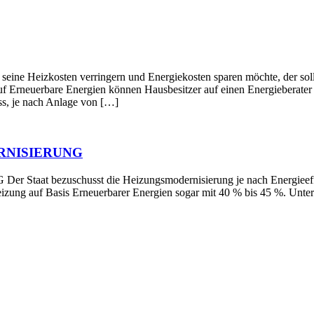
en verringern und Energiekosten sparen möchte, der sollte die
f Erneuerbare Energien können Hausbesitzer auf einen Energieberater z
s, je nach Anlage von […]
RNISIERUNG
schusst die Heizungsmodernisierung je nach Energieeffizienz 
Heizung auf Basis Erneuerbarer Energien sogar mit 40 % bis 45 %. Un