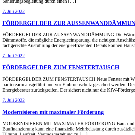
Sanierungsbegleitung durch einen […]
7. Juli 2022
FÖRDERGELDER ZUR AUSSENWANDDÄMMU
FÖRDERGELDER ZUR AUSSENWANDDÄMMUNG Die Wärmedämmung der A
Dämmstoffe, die mögliche Energieeinsparung, die richtigen Anschlüss
fachgerechte Ausführung der energieeffizienten Details können Hausb
7. Juli 2022
FÖRDERGELDER ZUM FENSTERTAUSCH
FÖRDERGELDER ZUM FENSTERTAUSCH Neue Fenster mit Wärmeschutz
barrierearm ausgeführt und vor Einbruchschutz gesichert werden. Der
Energieberater zurückgreifen. Der sichert nicht nur die KfW-Förde
7. Juli 2022
Modernisieren mit maximaler Förderung
MODERNISIEREN MIT MAXIMALER FÖRDERUNG Bau- und Modernisierun
Baufinanzierung kann eine finanzielle Mehrbelastung durch zusätzlich
Tilgung, Laufzeit, Vertragsgestaltung zu […]