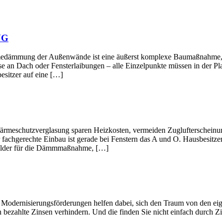
NG
ußenwände ist eine äußerst komplexe Baumaßnahme, deren Ein
e an Dach oder Fensterlaibungen – alle Einzelpunkte müssen in der Pl
esitzer auf eine […]
verglasung sparen Heizkosten, vermeiden Zuglufterscheinungen 
 fachgerechte Einbau ist gerade bei Fenstern das A und O. Hausbesitze
rgelder für die Dämmmaßnahme, […]
gsförderungen helfen dabei, sich den Traum von den eigenen Wän
 bezahlte Zinsen verhindern. Und die finden Sie nicht einfach durch Zi