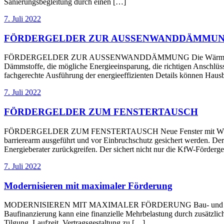
Sanierungsbegleitung durch einen […]
7. Juli 2022
FÖRDERGELDER ZUR AUSSENWANDDÄMMU
FÖRDERGELDER ZUR AUSSENWANDDÄMMUNG Die Wärmedämmung der A
Dämmstoffe, die mögliche Energieeinsparung, die richtigen Anschlüss
fachgerechte Ausführung der energieeffizienten Details können Hausb
7. Juli 2022
FÖRDERGELDER ZUM FENSTERTAUSCH
FÖRDERGELDER ZUM FENSTERTAUSCH Neue Fenster mit Wärmeschutz
barrierearm ausgeführt und vor Einbruchschutz gesichert werden. Der
Energieberater zurückgreifen. Der sichert nicht nur die KfW-Förde
7. Juli 2022
Modernisieren mit maximaler Förderung
MODERNISIEREN MIT MAXIMALER FÖRDERUNG Bau- und Modernisierun
Baufinanzierung kann eine finanzielle Mehrbelastung durch zusätzlich
Tilgung, Laufzeit, Vertragsgestaltung zu […]