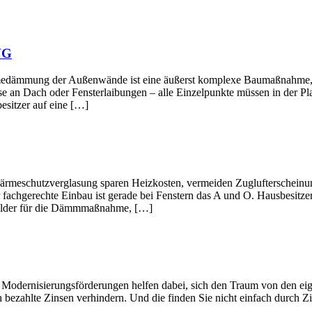
NG
ußenwände ist eine äußerst komplexe Baumaßnahme, deren Ein
e an Dach oder Fensterlaibungen – alle Einzelpunkte müssen in der Pl
esitzer auf eine […]
verglasung sparen Heizkosten, vermeiden Zuglufterscheinungen 
 fachgerechte Einbau ist gerade bei Fenstern das A und O. Hausbesitze
rgelder für die Dämmmaßnahme, […]
gsförderungen helfen dabei, sich den Traum von den eigenen Wän
 bezahlte Zinsen verhindern. Und die finden Sie nicht einfach durch Zi