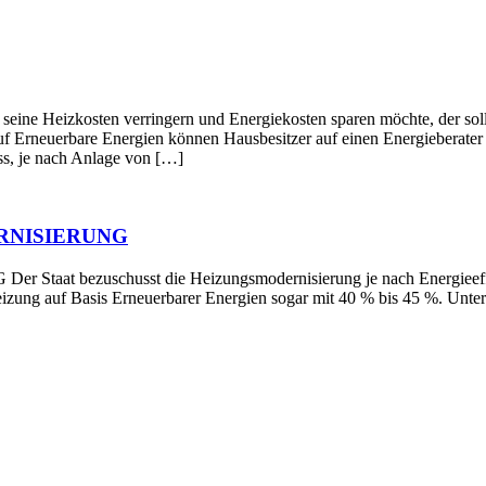
en verringern und Energiekosten sparen möchte, der sollte die
f Erneuerbare Energien können Hausbesitzer auf einen Energieberater z
s, je nach Anlage von […]
RNISIERUNG
schusst die Heizungsmodernisierung je nach Energieeffizienz 
Heizung auf Basis Erneuerbarer Energien sogar mit 40 % bis 45 %. Un