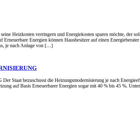
en verringern und Energiekosten sparen möchte, der sollte die
f Erneuerbare Energien können Hausbesitzer auf einen Energieberater z
s, je nach Anlage von […]
RNISIERUNG
schusst die Heizungsmodernisierung je nach Energieeffizienz 
Heizung auf Basis Erneuerbarer Energien sogar mit 40 % bis 45 %. Un