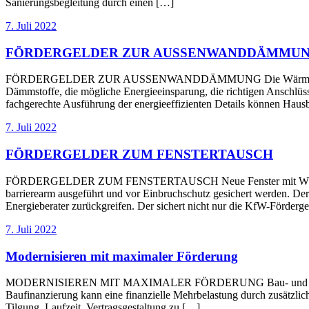
Sanierungsbegleitung durch einen […]
7. Juli 2022
FÖRDERGELDER ZUR AUSSENWANDDÄMMU
FÖRDERGELDER ZUR AUSSENWANDDÄMMUNG Die Wärmedämmung der A
Dämmstoffe, die mögliche Energieeinsparung, die richtigen Anschlüss
fachgerechte Ausführung der energieeffizienten Details können Hausb
7. Juli 2022
FÖRDERGELDER ZUM FENSTERTAUSCH
FÖRDERGELDER ZUM FENSTERTAUSCH Neue Fenster mit Wärmeschutz
barrierearm ausgeführt und vor Einbruchschutz gesichert werden. Der
Energieberater zurückgreifen. Der sichert nicht nur die KfW-Förde
7. Juli 2022
Modernisieren mit maximaler Förderung
MODERNISIEREN MIT MAXIMALER FÖRDERUNG Bau- und Modernisierun
Baufinanzierung kann eine finanzielle Mehrbelastung durch zusätzlich
Tilgung, Laufzeit, Vertragsgestaltung zu […]