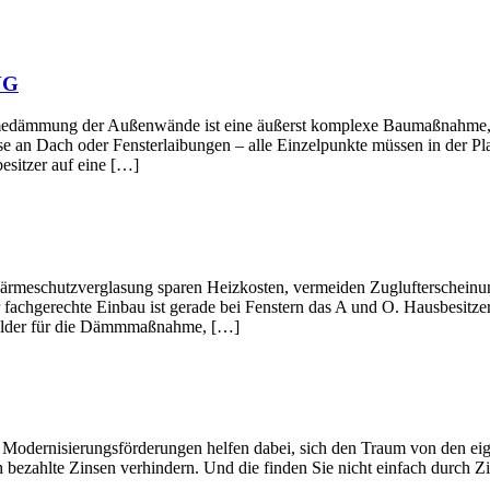
NG
ußenwände ist eine äußerst komplexe Baumaßnahme, deren Ein
e an Dach oder Fensterlaibungen – alle Einzelpunkte müssen in der Pl
esitzer auf eine […]
verglasung sparen Heizkosten, vermeiden Zuglufterscheinungen 
 fachgerechte Einbau ist gerade bei Fenstern das A und O. Hausbesitze
rgelder für die Dämmmaßnahme, […]
gsförderungen helfen dabei, sich den Traum von den eigenen Wän
 bezahlte Zinsen verhindern. Und die finden Sie nicht einfach durch Zi