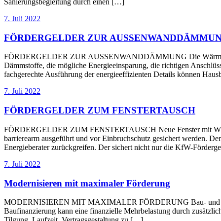
Sanierungsbegleitung durch einen […]
7. Juli 2022
FÖRDERGELDER ZUR AUSSENWANDDÄMMU
FÖRDERGELDER ZUR AUSSENWANDDÄMMUNG Die Wärmedämmung der A
Dämmstoffe, die mögliche Energieeinsparung, die richtigen Anschlüss
fachgerechte Ausführung der energieeffizienten Details können Hausb
7. Juli 2022
FÖRDERGELDER ZUM FENSTERTAUSCH
FÖRDERGELDER ZUM FENSTERTAUSCH Neue Fenster mit Wärmeschutz
barrierearm ausgeführt und vor Einbruchschutz gesichert werden. Der
Energieberater zurückgreifen. Der sichert nicht nur die KfW-Förde
7. Juli 2022
Modernisieren mit maximaler Förderung
MODERNISIEREN MIT MAXIMALER FÖRDERUNG Bau- und Modernisierun
Baufinanzierung kann eine finanzielle Mehrbelastung durch zusätzlich
Tilgung, Laufzeit, Vertragsgestaltung zu […]