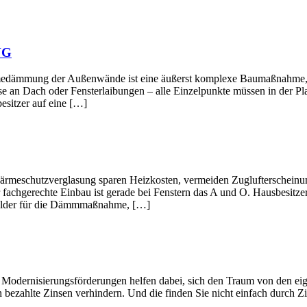
NG
ußenwände ist eine äußerst komplexe Baumaßnahme, deren Ein
e an Dach oder Fensterlaibungen – alle Einzelpunkte müssen in der Pl
esitzer auf eine […]
verglasung sparen Heizkosten, vermeiden Zuglufterscheinungen 
 fachgerechte Einbau ist gerade bei Fenstern das A und O. Hausbesitze
rgelder für die Dämmmaßnahme, […]
gsförderungen helfen dabei, sich den Traum von den eigenen Wän
 bezahlte Zinsen verhindern. Und die finden Sie nicht einfach durch Zi