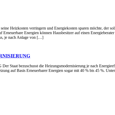
en verringern und Energiekosten sparen möchte, der sollte die
f Erneuerbare Energien können Hausbesitzer auf einen Energieberater z
s, je nach Anlage von […]
RNISIERUNG
schusst die Heizungsmodernisierung je nach Energieeffizienz 
Heizung auf Basis Erneuerbarer Energien sogar mit 40 % bis 45 %. Un