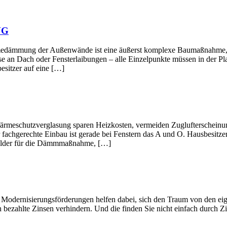
NG
ußenwände ist eine äußerst komplexe Baumaßnahme, deren Ein
e an Dach oder Fensterlaibungen – alle Einzelpunkte müssen in der Pl
esitzer auf eine […]
verglasung sparen Heizkosten, vermeiden Zuglufterscheinungen 
 fachgerechte Einbau ist gerade bei Fenstern das A und O. Hausbesitze
rgelder für die Dämmmaßnahme, […]
gsförderungen helfen dabei, sich den Traum von den eigenen Wän
 bezahlte Zinsen verhindern. Und die finden Sie nicht einfach durch Zi