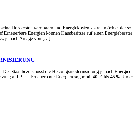
en verringern und Energiekosten sparen möchte, der sollte die
f Erneuerbare Energien können Hausbesitzer auf einen Energieberater z
s, je nach Anlage von […]
RNISIERUNG
schusst die Heizungsmodernisierung je nach Energieeffizienz 
Heizung auf Basis Erneuerbarer Energien sogar mit 40 % bis 45 %. Un