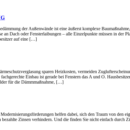
NG
ußenwände ist eine äußerst komplexe Baumaßnahme, deren Ein
e an Dach oder Fensterlaibungen – alle Einzelpunkte müssen in der Pl
esitzer auf eine […]
verglasung sparen Heizkosten, vermeiden Zuglufterscheinungen 
 fachgerechte Einbau ist gerade bei Fenstern das A und O. Hausbesitze
rgelder für die Dämmmaßnahme, […]
gsförderungen helfen dabei, sich den Traum von den eigenen Wän
 bezahlte Zinsen verhindern. Und die finden Sie nicht einfach durch Zi