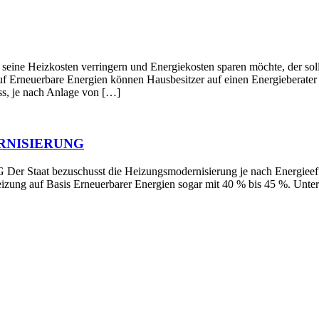
en verringern und Energiekosten sparen möchte, der sollte die
f Erneuerbare Energien können Hausbesitzer auf einen Energieberater z
s, je nach Anlage von […]
RNISIERUNG
schusst die Heizungsmodernisierung je nach Energieeffizienz 
Heizung auf Basis Erneuerbarer Energien sogar mit 40 % bis 45 %. Un