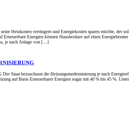
en verringern und Energiekosten sparen möchte, der sollte die
f Erneuerbare Energien können Hausbesitzer auf einen Energieberater z
s, je nach Anlage von […]
RNISIERUNG
schusst die Heizungsmodernisierung je nach Energieeffizienz 
Heizung auf Basis Erneuerbarer Energien sogar mit 40 % bis 45 %. Un