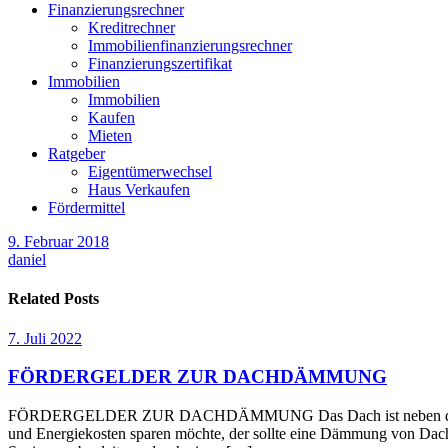
Finanzierungsrechner
Kreditrechner
Immobilienfinanzierungsrechner
Finanzierungszertifikat
Immobilien
Immobilien
Kaufen
Mieten
Ratgeber
Eigentümerwechsel
Haus Verkaufen
Fördermittel
9. Februar 2018
daniel
Related Posts
7. Juli 2022
FÖRDERGELDER ZUR DACHDÄMMUNG
FÖRDERGELDER ZUR DACHDÄMMUNG Das Dach ist neben den Außenwä
und Energiekosten sparen möchte, der sollte eine Dämmung von Dach 