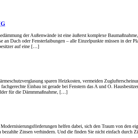
NG
ußenwände ist eine äußerst komplexe Baumaßnahme, deren Ein
e an Dach oder Fensterlaibungen – alle Einzelpunkte müssen in der Pl
esitzer auf eine […]
verglasung sparen Heizkosten, vermeiden Zuglufterscheinungen 
 fachgerechte Einbau ist gerade bei Fenstern das A und O. Hausbesitze
rgelder für die Dämmmaßnahme, […]
gsförderungen helfen dabei, sich den Traum von den eigenen Wän
 bezahlte Zinsen verhindern. Und die finden Sie nicht einfach durch Zi