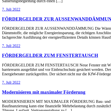
Sanierungsbegleitung durch einen […]
7. Juli 2022
FÖRDERGELDER ZUR AUSSENWANDDÄMMU
FÖRDERGELDER ZUR AUSSENWANDDÄMMUNG Die Wärmedämmung der A
Dämmstoffe, die mögliche Energieeinsparung, die richtigen Anschlüss
fachgerechte Ausführung der energieeffizienten Details können Hausb
7. Juli 2022
FÖRDERGELDER ZUM FENSTERTAUSCH
FÖRDERGELDER ZUM FENSTERTAUSCH Neue Fenster mit Wärmeschutz
barrierearm ausgeführt und vor Einbruchschutz gesichert werden. Der
Energieberater zurückgreifen. Der sichert nicht nur die KfW-Förde
7. Juli 2022
Modernisieren mit maximaler Förderung
MODERNISIEREN MIT MAXIMALER FÖRDERUNG Bau- und Modernisierun
Baufinanzierung kann eine finanzielle Mehrbelastung durch zusätzlich
Tilgung, Laufzeit, Vertragsgestaltung zu […]