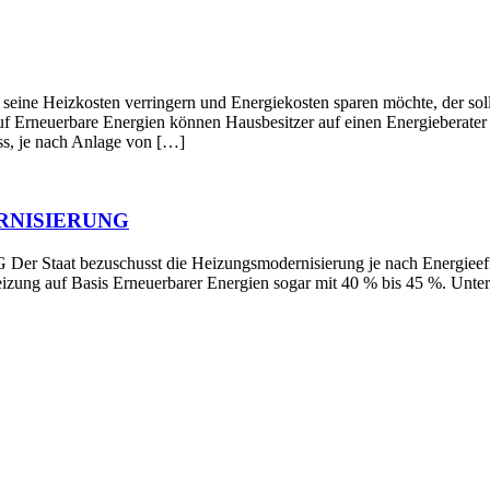
en verringern und Energiekosten sparen möchte, der sollte die
f Erneuerbare Energien können Hausbesitzer auf einen Energieberater z
s, je nach Anlage von […]
RNISIERUNG
schusst die Heizungsmodernisierung je nach Energieeffizienz 
Heizung auf Basis Erneuerbarer Energien sogar mit 40 % bis 45 %. Un