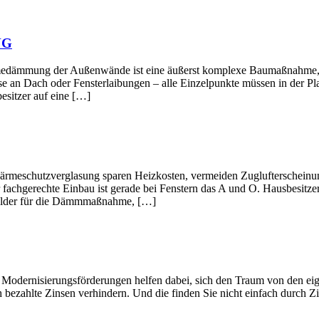
NG
ußenwände ist eine äußerst komplexe Baumaßnahme, deren Ein
e an Dach oder Fensterlaibungen – alle Einzelpunkte müssen in der Pl
esitzer auf eine […]
verglasung sparen Heizkosten, vermeiden Zuglufterscheinungen 
 fachgerechte Einbau ist gerade bei Fenstern das A und O. Hausbesitze
rgelder für die Dämmmaßnahme, […]
gsförderungen helfen dabei, sich den Traum von den eigenen Wän
 bezahlte Zinsen verhindern. Und die finden Sie nicht einfach durch Zi