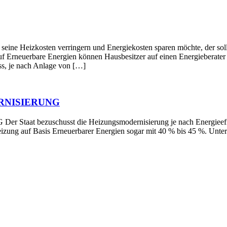
en verringern und Energiekosten sparen möchte, der sollte die
f Erneuerbare Energien können Hausbesitzer auf einen Energieberater z
s, je nach Anlage von […]
RNISIERUNG
schusst die Heizungsmodernisierung je nach Energieeffizienz 
Heizung auf Basis Erneuerbarer Energien sogar mit 40 % bis 45 %. Un