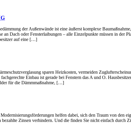
NG
ußenwände ist eine äußerst komplexe Baumaßnahme, deren Ein
e an Dach oder Fensterlaibungen – alle Einzelpunkte müssen in der Pl
esitzer auf eine […]
verglasung sparen Heizkosten, vermeiden Zuglufterscheinungen 
 fachgerechte Einbau ist gerade bei Fenstern das A und O. Hausbesitze
rgelder für die Dämmmaßnahme, […]
gsförderungen helfen dabei, sich den Traum von den eigenen Wän
 bezahlte Zinsen verhindern. Und die finden Sie nicht einfach durch Zi