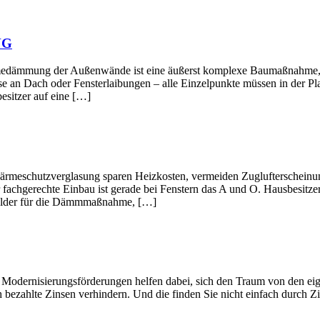
NG
ußenwände ist eine äußerst komplexe Baumaßnahme, deren Ein
e an Dach oder Fensterlaibungen – alle Einzelpunkte müssen in der Pl
esitzer auf eine […]
verglasung sparen Heizkosten, vermeiden Zuglufterscheinungen 
 fachgerechte Einbau ist gerade bei Fenstern das A und O. Hausbesitze
rgelder für die Dämmmaßnahme, […]
gsförderungen helfen dabei, sich den Traum von den eigenen Wän
 bezahlte Zinsen verhindern. Und die finden Sie nicht einfach durch Zi