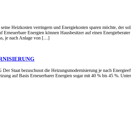
en verringern und Energiekosten sparen möchte, der sollte die
f Erneuerbare Energien können Hausbesitzer auf einen Energieberater z
s, je nach Anlage von […]
RNISIERUNG
schusst die Heizungsmodernisierung je nach Energieeffizienz 
Heizung auf Basis Erneuerbarer Energien sogar mit 40 % bis 45 %. Un