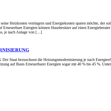
en verringern und Energiekosten sparen möchte, der sollte die
f Erneuerbare Energien können Hausbesitzer auf einen Energieberater z
s, je nach Anlage von […]
RNISIERUNG
schusst die Heizungsmodernisierung je nach Energieeffizienz 
Heizung auf Basis Erneuerbarer Energien sogar mit 40 % bis 45 %. Un