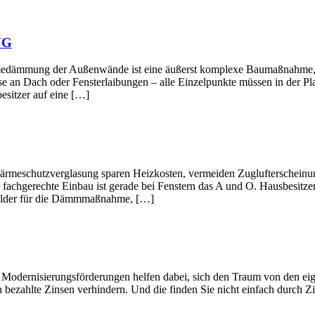
NG
ußenwände ist eine äußerst komplexe Baumaßnahme, deren Ein
e an Dach oder Fensterlaibungen – alle Einzelpunkte müssen in der Pl
esitzer auf eine […]
verglasung sparen Heizkosten, vermeiden Zuglufterscheinungen 
 fachgerechte Einbau ist gerade bei Fenstern das A und O. Hausbesitze
rgelder für die Dämmmaßnahme, […]
gsförderungen helfen dabei, sich den Traum von den eigenen Wän
 bezahlte Zinsen verhindern. Und die finden Sie nicht einfach durch Zi