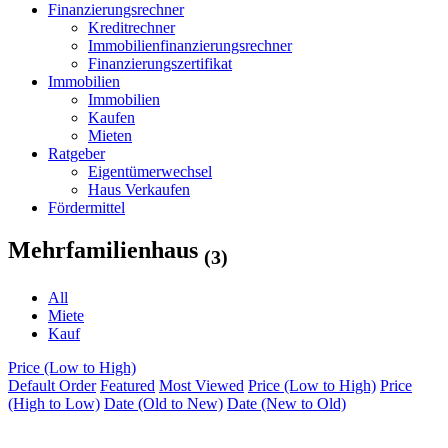
Finanzierungsrechner
Kreditrechner
Immobilienfinanzierungsrechner
Finanzierungszertifikat
Immobilien
Immobilien
Kaufen
Mieten
Ratgeber
Eigentümerwechsel
Haus Verkaufen
Fördermittel
Mehrfamilienhaus
(3)
All
Miete
Kauf
Price (Low to High)
Default Order
Featured
Most Viewed
Price (Low to High)
Price
(High to Low)
Date (Old to New)
Date (New to Old)