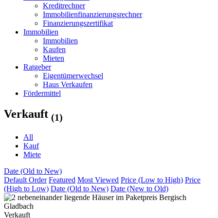
Kreditrechner
Immobilienfinanzierungsrechner
Finanzierungszertifikat
Immobilien
Immobilien
Kaufen
Mieten
Ratgeber
Eigentümerwechsel
Haus Verkaufen
Fördermittel
Verkauft
(1)
All
Kauf
Miete
Date (Old to New)
Default Order
Featured
Most Viewed
Price (Low to High)
Price
(High to Low)
Date (Old to New)
Date (New to Old)