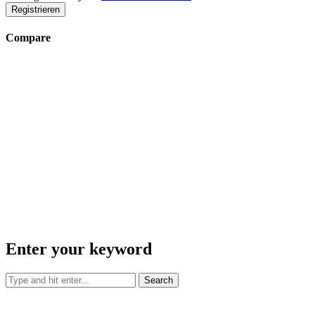
Back to Login
Username
Email
Passwort
Retype Password
I agree with your
Terms & Conditions
Registrieren
Compare