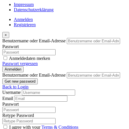
vorstellbar. **1 Baubeschreibung für Einfamilienfertighaus
(Nordhaus) mit Terrasse + Sitzplatz** Baujahr: 1979 Wohnfläche:
150 m2 Objektart: Einfamilienfertighaus der Firma Nordhaus
Renovierungen und Instandsetzung […]
2
575 m
Size
7
Bedrooms
2
Bathrooms
Impressum
Datenschutzerklärung
Anmelden
Registrieren
×
Benutzername oder Email-Adresse
Passwort
Anmeldedaten merken
Passwort vergessen
Anmelden
Benutzername oder Email-Adresse
Get new password