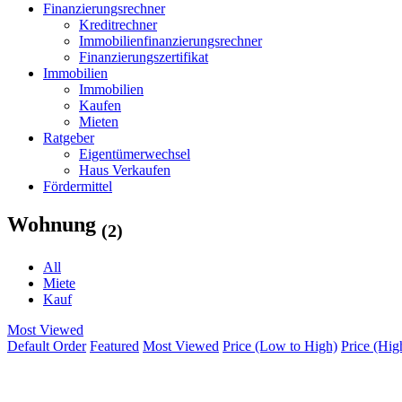
Finanzierungsrechner
Kreditrechner
Immobilienfinanzierungsrechner
Finanzierungszertifikat
Immobilien
Immobilien
Kaufen
Mieten
Ratgeber
Eigentümerwechsel
Haus Verkaufen
Fördermittel
Wohnung
(2)
All
Miete
Kauf
Most Viewed
Default Order
Featured
Most Viewed
Price (Low to High)
Price (Hig