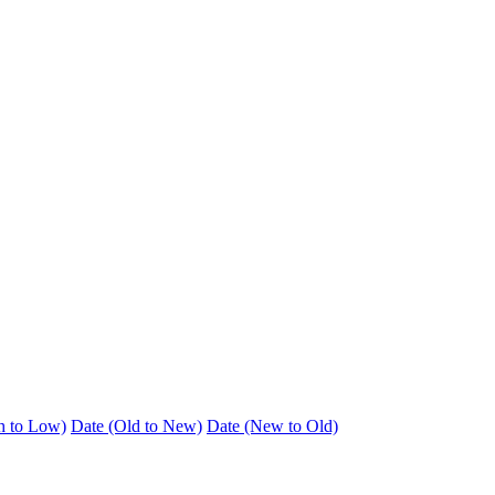
h to Low)
Date (Old to New)
Date (New to Old)