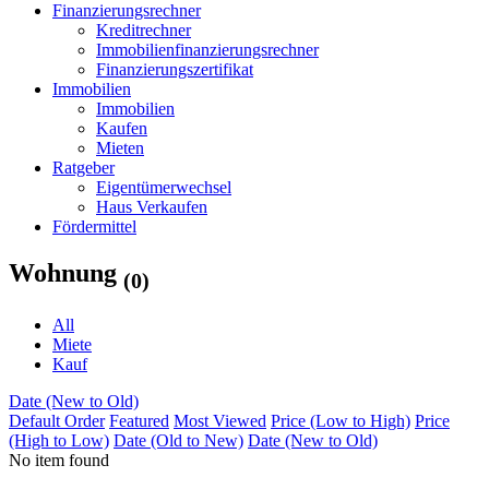
Finanzierungsrechner
Kreditrechner
Immobilienfinanzierungsrechner
Finanzierungszertifikat
Immobilien
Immobilien
Kaufen
Mieten
Ratgeber
Eigentümerwechsel
Haus Verkaufen
Fördermittel
Wohnung
(0)
All
Miete
Kauf
Date (New to Old)
Default Order
Featured
Most Viewed
Price (Low to High)
Price
(High to Low)
Date (Old to New)
Date (New to Old)
No item found