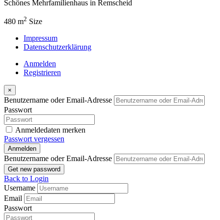
Top Angebot
Verkaufen
Kauf
Schönes Mehrfamilienhaus in Remscheid
mit 12 Wohneinheiten
€720.000
Stephanstraße 24, 42859 Remscheid, Deutschland
Mehrfamilienhaus
4 Jahren ago
Schönes Mehrfamilienhaus in Remscheid
2
480 m
Size
Impressum
Datenschutzerklärung