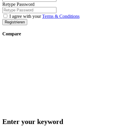
Anmelden
Registrieren
×
Benutzername oder Email-Adresse
Passwort
Anmeldedaten merken
Passwort vergessen
Anmelden
Benutzername oder Email-Adresse
Get new password
Back to Login
Username
Email
Passwort
Retype Password
I agree with your
Terms & Conditions
Registrieren
Compare