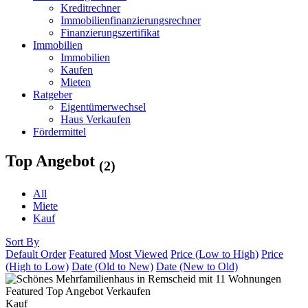
Kreditrechner
Immobilienfinanzierungsrechner
Finanzierungszertifikat
Immobilien
Immobilien
Kaufen
Mieten
Ratgeber
Eigentümerwechsel
Haus Verkaufen
Fördermittel
Top Angebot
(2)
All
Miete
Kauf
Sort By
Default Order
Featured
Most Viewed
Price (Low to High)
Price
(High to Low)
Date (Old to New)
Date (New to Old)