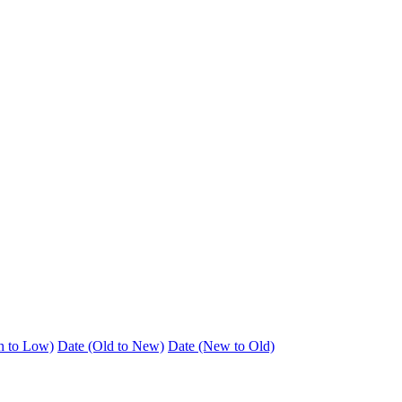
h to Low)
Date (Old to New)
Date (New to Old)