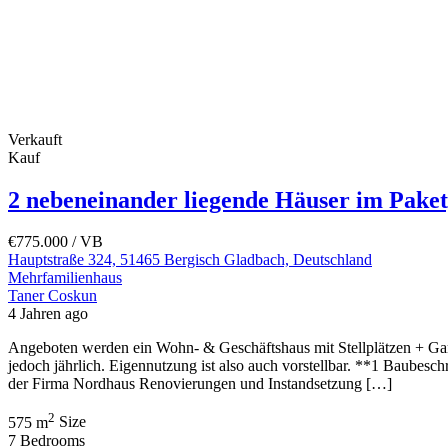
Verkauft
Kauf
2 nebeneinander liegende Häuser im Paket
€775.000
/ VB
Hauptstraße 324, 51465 Bergisch Gladbach, Deutschland
Mehrfamilienhaus
Taner Coskun
4 Jahren ago
Angeboten werden ein Wohn- & Geschäftshaus mit Stellplätzen + Garag
jedoch jährlich. Eigennutzung ist also auch vorstellbar. **1 Baubesc
der Firma Nordhaus Renovierungen und Instandsetzung […]
2
575 m
Size
7
Bedrooms