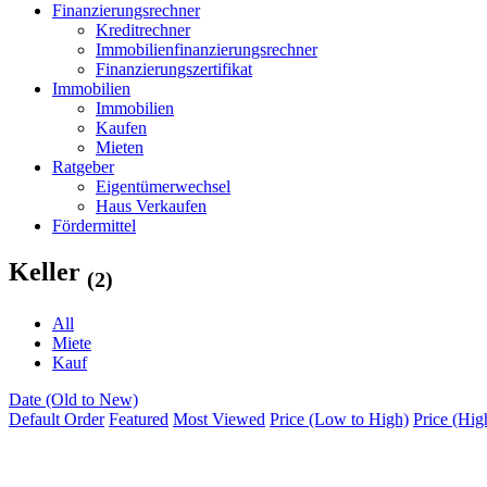
Finanzierungsrechner
Kreditrechner
Immobilienfinanzierungsrechner
Finanzierungszertifikat
Immobilien
Immobilien
Kaufen
Mieten
Ratgeber
Eigentümerwechsel
Haus Verkaufen
Fördermittel
Keller
(2)
All
Miete
Kauf
Date (Old to New)
Default Order
Featured
Most Viewed
Price (Low to High)
Price (Hig