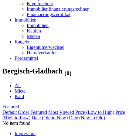
Kreditrechner
Immobilienfinanzierungsrechner
Finanzierungszertifikat
Immobilien
Immobilien
Kaufen
Mieten
Ratgeber
Eigentümerwechsel
Haus Verkaufen
Fördermittel
Bergisch-Gladbach
(0)
All
Miete
Kauf
Featured
Default Order
Featured
Most Viewed
Price (Low to High)
Price
(High to Low)
Date (Old to New)
Date (New to Old)
No item found
Impressum