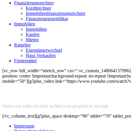
Finanzierungsrechner
Kreditrechner
Immobilienfinanzierungsrechner
Finanzierungszertifikat
Immobilien
Immobilien
Kaufen
Mieten
Ratgeber
Eigentümerwechsel
Haus Verkaufen
Fördermittel
[vc_row full_width=“stretch_row“ css=“.vc_custom_1480641579902{
position: center !important;background-repeat: no-repeat !important
mobile=“50″][g5plus_video link=“https://www.youtube.com/watch?
Find your property by
easy
search
Watch our video for how to find your property in seconds
[/vc_column_text][g5plus_space desktop=“90″ tablet=“70″ tablet_p
Impressum