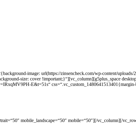
background-image: url(https://zinsencheck.com/wp-content/uploads/
;background-size: cover !important;}“][vc_column][g5plus_space deskt
v=IRxqMV9PH-E&t=51s“ css=“.vc_custom_1480641513401{margin-botto
ortrait=“50″ mobile_landscape=“50″ mobile=“50″][/vc_column][/vc_ro