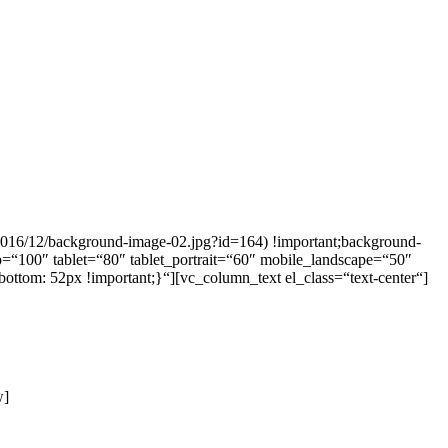
2016/12/background-image-02.jpg?id=164) !important;background-
op=“100″ tablet=“80″ tablet_portrait=“60″ mobile_landscape=“50″
m: 52px !important;}“][vc_column_text el_class=“text-center“]
w]