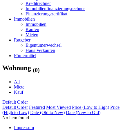
Kreditrechner
Immobilienfinanzierungsrechner
Finanzierungszertifikat
Immobilien
Immobilien
Kaufen
Mieten
Ratgeber
Eigentümerwechsel
Haus Verkaufen
Fördermittel
Wohnung
(0)
All
Miete
Kauf
Default Order
Default Order
Featured
Most Viewed
Price (Low to High)
Price
(High to Low)
Date (Old to New)
Date (New to Old)
No item found
Impressum