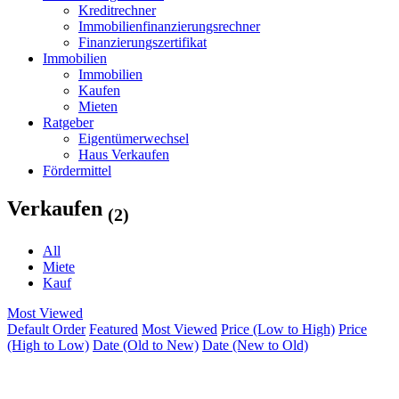
Kreditrechner
Immobilienfinanzierungsrechner
Finanzierungszertifikat
Immobilien
Immobilien
Kaufen
Mieten
Ratgeber
Eigentümerwechsel
Haus Verkaufen
Fördermittel
Verkaufen
(2)
All
Miete
Kauf
Most Viewed
Default Order
Featured
Most Viewed
Price (Low to High)
Price
(High to Low)
Date (Old to New)
Date (New to Old)