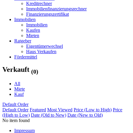
Kreditrechner
Immobilienfinanzierungsrechner
Finanzierungszertifikat
Immobilien
Immobilien
Kaufen
Mieten
Ratgeber
Eigentümerwechsel
Haus Verkaufen
Fördermittel
Verkauft
(0)
All
Miete
Kauf
Default Order
Default Order
Featured
Most Viewed
Price (Low to High)
Price
(High to Low)
Date (Old to New)
Date (New to Old)
No item found
Impressum