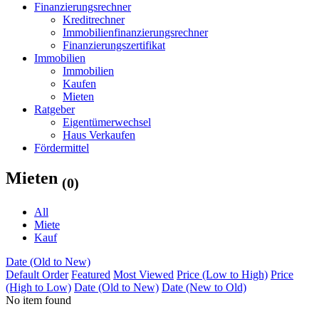
Finanzierungsrechner
Kreditrechner
Immobilienfinanzierungsrechner
Finanzierungszertifikat
Immobilien
Immobilien
Kaufen
Mieten
Ratgeber
Eigentümerwechsel
Haus Verkaufen
Fördermittel
Mieten
(0)
All
Miete
Kauf
Date (Old to New)
Default Order
Featured
Most Viewed
Price (Low to High)
Price
(High to Low)
Date (Old to New)
Date (New to Old)
No item found