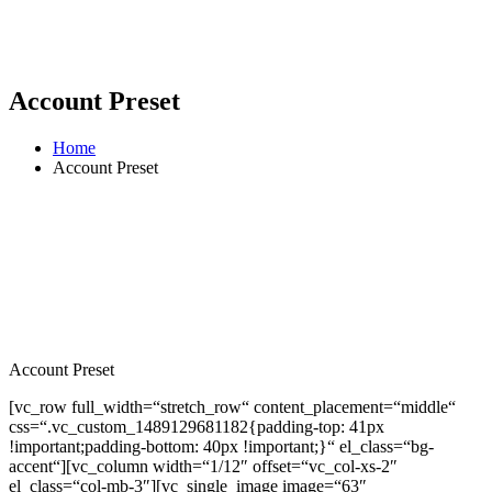
Account Preset
Home
Account Preset
Account Preset
[vc_row full_width=“stretch_row“ content_placement=“middle“
css=“.vc_custom_1489129681182{padding-top: 41px
!important;padding-bottom: 40px !important;}“ el_class=“bg-
accent“][vc_column width=“1/12″ offset=“vc_col-xs-2″
el_class=“col-mb-3″][vc_single_image image=“63″