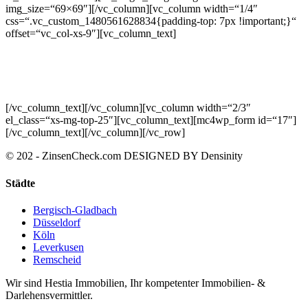
img_size=“69×69″][/vc_column][vc_column width=“1/4″
css=“.vc_custom_1480561628834{padding-top: 7px !important;}“
offset=“vc_col-xs-9″][vc_column_text]
OUR
NEWSLETTER
[/vc_column_text][/vc_column][vc_column width=“2/3″
el_class=“xs-mg-top-25″][vc_column_text][mc4wp_form id=“17″]
[/vc_column_text][/vc_column][/vc_row]
© 202 - ZinsenCheck.com DESIGNED BY
Densinity
Städte
Bergisch-Gladbach
Düsseldorf
Köln
Leverkusen
Remscheid
Wir sind Hestia Immobilien, Ihr kompetenter Immobilien- &
Darlehensvermittler.