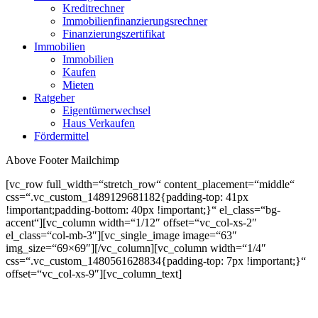
Kreditrechner
Immobilienfinanzierungsrechner
Finanzierungszertifikat
Immobilien
Immobilien
Kaufen
Mieten
Ratgeber
Eigentümerwechsel
Haus Verkaufen
Fördermittel
Above Footer Mailchimp
[vc_row full_width=“stretch_row“ content_placement=“middle“
css=“.vc_custom_1489129681182{padding-top: 41px
!important;padding-bottom: 40px !important;}“ el_class=“bg-
accent“][vc_column width=“1/12″ offset=“vc_col-xs-2″
el_class=“col-mb-3″][vc_single_image image=“63″
img_size=“69×69″][/vc_column][vc_column width=“1/4″
css=“.vc_custom_1480561628834{padding-top: 7px !important;}“
offset=“vc_col-xs-9″][vc_column_text]
OUR