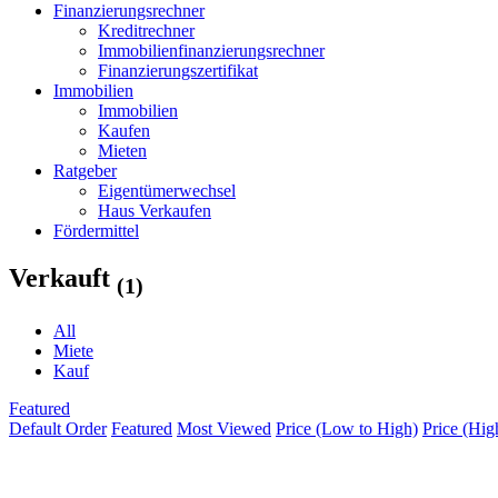
Finanzierungsrechner
Kreditrechner
Immobilienfinanzierungsrechner
Finanzierungszertifikat
Immobilien
Immobilien
Kaufen
Mieten
Ratgeber
Eigentümerwechsel
Haus Verkaufen
Fördermittel
Verkauft
(1)
All
Miete
Kauf
Featured
Default Order
Featured
Most Viewed
Price (Low to High)
Price (Hig