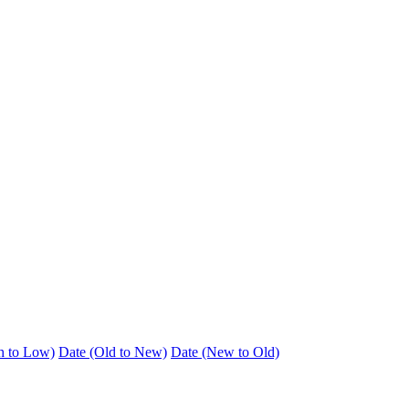
h to Low)
Date (Old to New)
Date (New to Old)