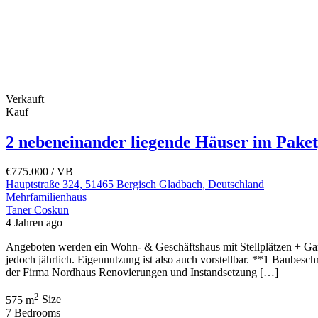
Verkauft
Kauf
2 nebeneinander liegende Häuser im Paket
€775.000
/ VB
Hauptstraße 324, 51465 Bergisch Gladbach, Deutschland
Mehrfamilienhaus
Taner Coskun
4 Jahren ago
Angeboten werden ein Wohn- & Geschäftshaus mit Stellplätzen + Garag
jedoch jährlich. Eigennutzung ist also auch vorstellbar. **1 Baubesc
der Firma Nordhaus Renovierungen und Instandsetzung […]
2
575 m
Size
7
Bedrooms