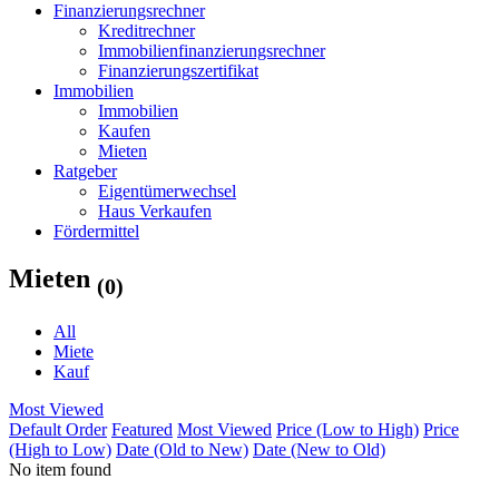
Finanzierungsrechner
Kreditrechner
Immobilienfinanzierungsrechner
Finanzierungszertifikat
Immobilien
Immobilien
Kaufen
Mieten
Ratgeber
Eigentümerwechsel
Haus Verkaufen
Fördermittel
Mieten
(0)
All
Miete
Kauf
Most Viewed
Default Order
Featured
Most Viewed
Price (Low to High)
Price
(High to Low)
Date (Old to New)
Date (New to Old)
No item found