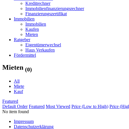
Kreditrechner
Immobilienfinanzierungsrechner
Finanzierungszertifikat
Immobilien
Immobilien
Kaufen
Mieten
Ratgeber
Eigentümerwechsel
Haus Verkaufen
Fördermittel
Mieten
(0)
All
Miete
Kauf
Featured
Default Order
Featured
Most Viewed
Price (Low to High)
Price (Hig
No item found
Impressum
Datenschutzerklärung