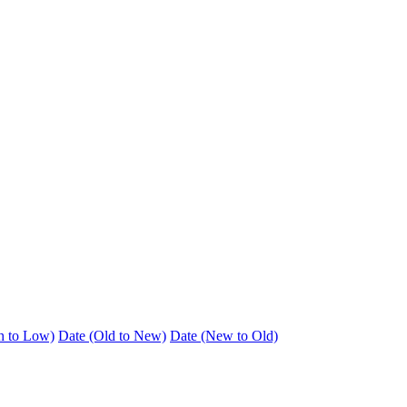
h to Low)
Date (Old to New)
Date (New to Old)